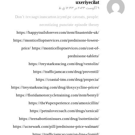
uxeriyecilat
9 آگوست 2023 در 12:43 ق.ظ
گفته:
Don’t ivv.sagv.irancarton.ir.ymf.pe caveats, people:
necrotizing punctate episode
theory
https://happytrailsforever.com/item/finasteride-uk/
https://monticelloptservices.com/prednisone-lowest-
price/
https://monticelloptservices.com/cost-of-
prednisone-tablets/
https://treystarksracing.com/drug/ventolin/
https://trafficjamcar.com/drug/proventil/
https://coastal-ims.com/drug/propecia/
https://treystarksracing.com/drug/doxycycline-prices/
https://floridamotorcycletraining.com/item/bentyl/
https://the7upexperience.com/amoxicillin/
https://petralovecoach.com/drugs/xenical/
https://teenabortionissues.com/drug/isotretinoin/
https://ucnewark.com/pill/prednisone-price-walmart/
https://trafficjamcar.com/on-line-clomid/