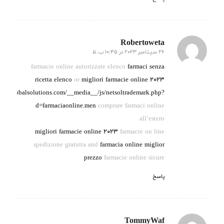
Robertoweta
26 سپتامبر 2023 در 10:45 ب.ظ
گفته:
farmacie online autorizzate elenco
farmaci senza
ricetta elenco
or
migliori farmacie online 2023
//tphglobalsolutions.com/__media__/js/netsoltrademark.php?
d=farmaciaonline.men
comprare farmaci online
all’estero
migliori farmacie online 2023
farmacie on line
spedizione gratuita and
farmacia online miglior
prezzo
farmacie online sicure
پاسخ
TommyWaf