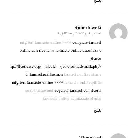
پاسخ
Robertoweta
25 سپتامبر 2023 در 12:35 ق.ظ
گفته:
migliori farmacie online 2023
comprare farmaci
online con ricetta
or
farmacie online autorizzate
elenco
http://fleetlease.org/__media__/js/netsoltrademark.php?
d=farmaciaonline.men
farmacie online sicure
migliori farmacie online 2023
farmacia online piГ№
conveniente and
acquisto farmaci con ricetta
farmacie online autorizzate elenco
پاسخ
Thomasrit