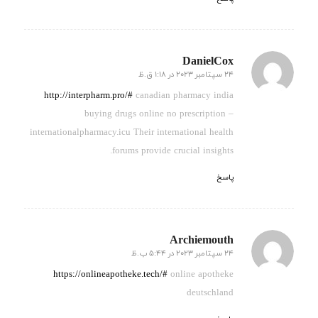
DanielCox
24 سپتامبر 2023 در 1:18 ق.ظ
گفته:
http://interpharm.pro/#
canadian pharmacy india
buying drugs online no prescription –
internationalpharmacy.icu Their international health
forums provide crucial insights.
پاسخ
Archiemouth
24 سپتامبر 2023 در 5:44 ب.ظ
گفته:
https://onlineapotheke.tech/#
online apotheke
deutschland