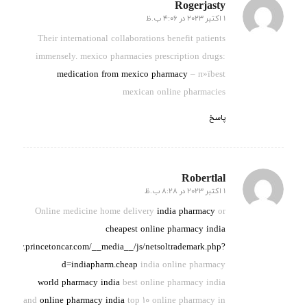
Rogerjasty
1 اکتبر 2023 در 4:06 ب.ظ
گفته:
Their international collaborations benefit patients
immensely. mexico pharmacies prescription drugs:
medication from mexico pharmacy
– п»їbest
mexican online pharmacies
پاسخ
Robertlal
1 اکتبر 2023 در 8:28 ب.ظ
گفته:
Online medicine home delivery
india pharmacy
or
cheapest online pharmacy india
://www.princetoncar.com/__media__/js/netsoltrademark.php?
d=indiapharm.cheap
india online pharmacy
world pharmacy india
best online pharmacy india
and
online pharmacy india
top 10 online pharmacy in