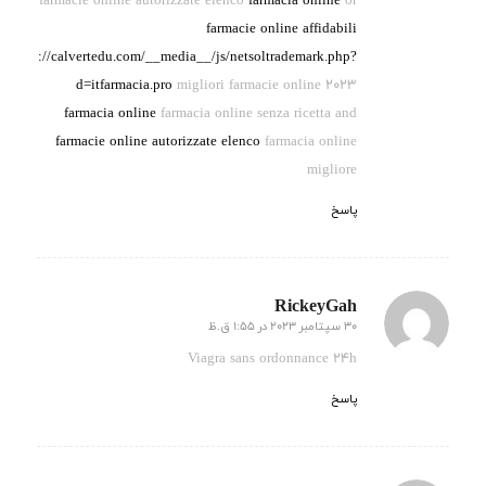
farmacie online autorizzate elenco
farmacia online
or
farmacie online affidabili
http://calvertedu.com/__media__/js/netsoltrademark.php?
d=itfarmacia.pro
migliori farmacie online 2023
farmacia online
farmacia online senza ricetta and
farmacie online autorizzate elenco
farmacia online
migliore
پاسخ
RickeyGah
30 سپتامبر 2023 در 1:55 ق.ظ
گفته:
Viagra sans ordonnance 24h
پاسخ