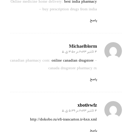
Online medicine home delivery:
best india pharmacy
– buy prescription drugs from india
پاسخ
Michaelblorm
4 اکتبر 2023 در 3:50 ق.ظ
گفته:
canadian pharmacy com:
online canadian drugstore
–
canada drugstore pharmacy rx
پاسخ
xbotivwfz
4 اکتبر 2023 در 5:39 ق.ظ
گفته:
http://dokobo.ru/efi-irancarton.ir-hxn.xml
پاسخ