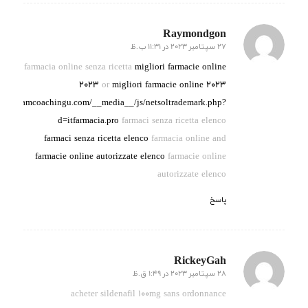
Raymondgon
27 سپتامبر 2023 در 11:31 ب.ظ
گفته:
farmacia online senza ricetta
migliori farmacie online
2023
or
migliori farmacie online 2023
tp://teamcoachingu.com/__media__/js/netsoltrademark.php?
d=itfarmacia.pro
farmaci senza ricetta elenco
farmaci senza ricetta elenco
farmacia online and
farmacie online autorizzate elenco
farmacie online
autorizzate elenco
پاسخ
RickeyGah
28 سپتامبر 2023 در 1:49 ق.ظ
گفته:
acheter sildenafil 100mg sans ordonnance