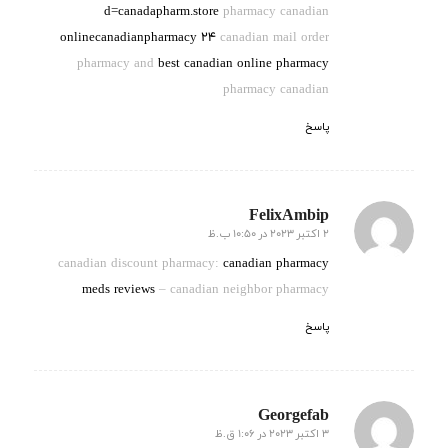
d=canadapharm.store
pharmacy canadian
onlinecanadianpharmacy 24
canadian mail order
pharmacy and
best canadian online pharmacy
pharmacy canadian
پاسخ
FelixAmbip
2 اکتبر 2023 در 10:50 ب.ظ
گفته:
canadian discount pharmacy:
canadian pharmacy
meds reviews
– canadian neighbor pharmacy
پاسخ
Georgefab
3 اکتبر 2023 در 1:06 ق.ظ
گفته: