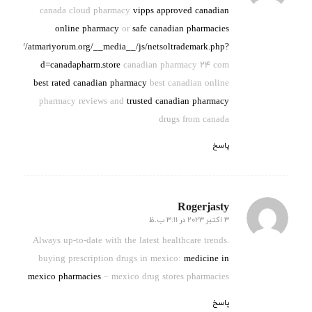
canada cloud pharmacy
vipps approved canadian
online pharmacy
or
safe canadian pharmacies
http://atmariyorum.org/__media__/js/netsoltrademark.php?
d=canadapharm.store
canadian pharmacy 24 com
best rated canadian pharmacy
best canadian online
pharmacy reviews and
trusted canadian pharmacy
drugs from canada
پاسخ
Rogerjasty
3 اکتبر 2023 در 3:11 ب.ظ
گفته:
Always up-to-date with the latest healthcare trends.
buying prescription drugs in mexico:
medicine in
mexico pharmacies
– mexico drug stores pharmacies
پاسخ