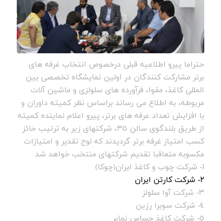
حتراما پیرو اطلاعیه قبلی درخصوص انتخاب غرفه های
برتر مشارکت کنندگان در اولین نمایشگاه تخصصی بین
المللی کاغذ، مقوا، فرآورده های سلولزی و ماشین آلات
مربوطه، به اطلاع می رساند براساس نظر کمیته داوران و
با افزایش تعداد عرفه های برتر، پیرو اعلام نماینده کمیته
از طریق بلندگوی سالن ٣٥، شرکتهای زیر به ترتیب حائز
کسب امتیاز غرفه برتر گردیدند که لوح تقدیر و امتیازات
مکسوبه متعاقبا تقدیم شرکتهای منتخب خواهد شد
١- شرکت چوب و کاغذ ایران(چوکا)
٢- شرکت کارتن ایران
٣- شرکت آوا سلولز
٤- شرکت سوبرا رزین
٥- شرکت کاغذ حساس نمابر