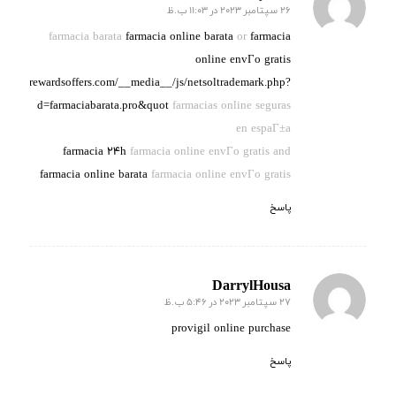
26 سپتامبر 2023 در 11:03 ب.ظ
گفته:
farmacia barata
farmacia online barata
or
farmacia
online envГ­o gratis
ervationrewardsoffers.com/__media__/js/netsoltrademark.php?
d=farmaciabarata.pro&quot
farmacias online seguras
en espaГ±a
farmacia 24h
farmacia online envГ­o gratis and
farmacia online barata
farmacia online envГ­o gratis
پاسخ
DarrylHousa
27 سپتامبر 2023 در 5:46 ب.ظ
گفته:
provigil online purchase
پاسخ