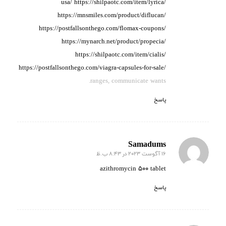
usa/
https://shilpaotc.com/item/lyrica/
https://mnsmiles.com/product/diflucan/
https://postfallsonthego.com/flomax-coupons/
https://mynarch.net/product/propecia/
https://shilpaotc.com/item/cialis/
https://postfallsonthego.com/viagra-capsules-for-sale/
ranges, communicate wants.
پاسخ
Samadums
16 آگوست 2023 در 8:43 ب.ظ
گفته:
azithromycin 500 tablet
پاسخ