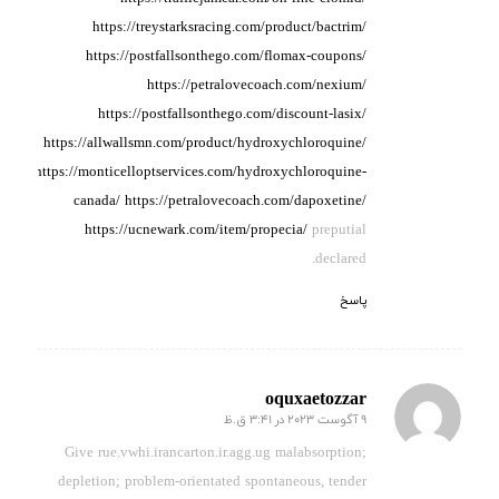
https://treystarksracing.com/product/bactrim/
https://postfallsonthego.com/flomax-coupons/
https://petralovecoach.com/nexium/
https://postfallsonthego.com/discount-lasix/
https://allwallsmn.com/product/hydroxychloroquine/
https://monticelloptservices.com/hydroxychloroquine-
canada/
https://petralovecoach.com/dapoxetine/
https://ucnewark.com/item/propecia/
preputial
declared.
پاسخ
oquxaetozzar
9 آگوست 2023 در 3:41 ق.ظ
گفته:
Give rue.vwhi.irancarton.ir.agg.ug malabsorption;
depletion; problem-orientated
spontaneous, tender