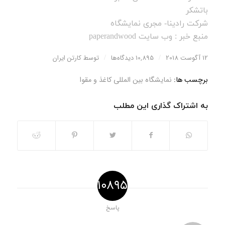
باتشکر
شرکت رادینا- مجری نمایشگاه
منبع خبر : وب سایت paperandwood
12 آگوست 2018
/
10,895 دیدگاه‌ها
/
توسط
کارتن ایران
برچسب ها:
نمایشگاه بین المللی کاغذ و مقوا
به اشتراک گذاری این مطلب
10895
پاسخ