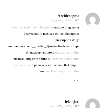
Archiecogma
4 اکتبر 2023 در 9:12 ب.ظ
گفته:
mexican mail order pharmacies
mexico drug stores
pharmacies
or
mexican online pharmacies
prescription drugs
http://unionboots.com/__media__/js/netsoltrademark.php?
d=mexicopharm.store
mexican rx online
mexican drugstore online
п»їbest mexican online
pharmacies and
pharmacies in mexico that ship to
usa
mexican drugstore online
پاسخ
ieiemjori
4 اکتبر 2023 در 10:25 ب.ظ
گفته: