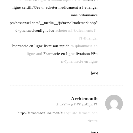
ligne certifiГ©es
or
acheter medicament a l etranger
sans ordonnance
http://nextansel.com/__media__/js/netsoltrademark.php?
d=pharmacieenligne.icu
acheter mГ©dicaments Г
l’Г©tranger
Pharmacie en ligne livraison rapide
п»їpharmacie en
ligne and
Pharmacie en ligne livraison 24h
п»їpharmacie en ligne
پاسخ
Archiemouth
26 سپتامبر 2023 در 7:20 ب.ظ
گفته:
http://farmaciaonline.men/#
acquisto farmaci con
ricetta
پاسخ