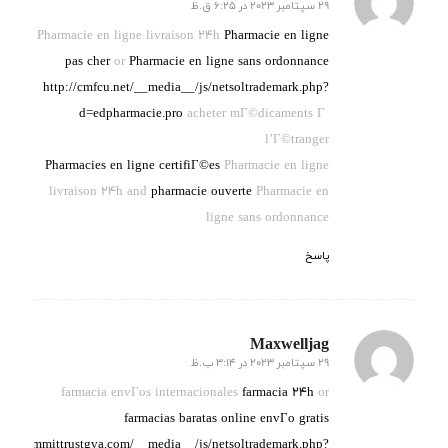
29 سپتامبر 2023 در 6:25 ق.ظ
گفته:
Pharmacie en ligne livraison 24h
Pharmacie en ligne
pas cher
or
Pharmacie en ligne sans ordonnance
http://cmfcu.net/__media__/js/netsoltrademark.php?
d=edpharmacie.pro
acheter mГ©dicaments Г
l’Г©tranger
Pharmacies en ligne certifiГ©es
Pharmacie en ligne
livraison 24h and
pharmacie ouverte
Pharmacie en
ligne sans ordonnance
پاسخ
Maxwelljag
29 سپتامبر 2023 در 3:14 ب.ظ
گفته:
farmacia envГ­os internacionales
farmacia 24h
or
farmacias baratas online envГ­o gratis
tp://summittrustgva.com/__media__/js/netsoltrademark.php?