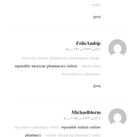
india
پاسخ
FelixAmbip
1 اکتبر 2023 در 9:41 ب.ظ
گفته:
mexican online pharmacies prescription drugs:
reputable mexican pharmacies online
– medication
from mexico pharmacy
پاسخ
Michaelblorm
2 اکتبر 2023 در 2:58 ب.ظ
گفته:
top online pharmacy india:
reputable indian online
pharmacy
– online shopping pharmacy india