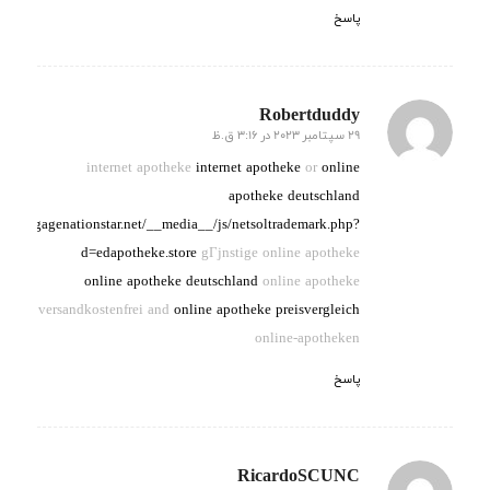
پاسخ
Robertduddy
29 سپتامبر 2023 در 3:16 ق.ظ
گفته:
internet apotheke
internet apotheke
or
online
apotheke deutschland
://mortgagenationstar.net/__media__/js/netsoltrademark.php?
d=edapotheke.store
gГјnstige online apotheke
online apotheke deutschland
online apotheke
versandkostenfrei and
online apotheke preisvergleich
online-apotheken
پاسخ
RicardoSCUNC