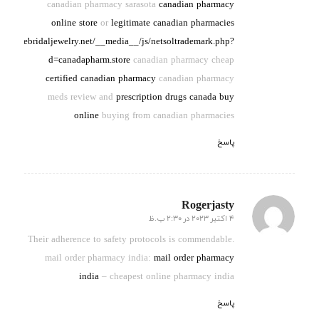
canadian pharmacy sarasota
canadian pharmacy
online store
or
legitimate canadian pharmacies
/neillanebridaljewelry.net/__media__/js/netsoltrademark.php?
d=canadapharm.store
canadian pharmacy cheap
certified canadian pharmacy
canadian pharmacy
meds review and
prescription drugs canada buy
online
buying from canadian pharmacies
پاسخ
Rogerjasty
4 اکتبر 2023 در 2:30 ب.ظ
گفته:
Their adherence to safety protocols is commendable.
mail order pharmacy india:
mail order pharmacy
india
– cheapest online pharmacy india
پاسخ