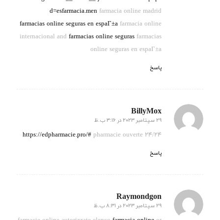
d=esfarmacia.men
farmacia online madrid
farmacias online seguras en espaГ±a
farmacia online
internacional and
farmacias online seguras
farmacias
online seguras en espaГ±a
پاسخ
BillyMox
29 سپتامبر 2023 در 3:16 ب.ظ
گفته:
https://edpharmacie.pro/#
pharmacie ouverte 24/24
پاسخ
Raymondgon
29 سپتامبر 2023 در 8:31 ب.ظ
گفته: