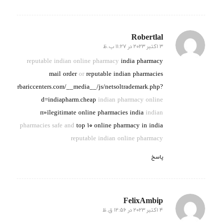
Robertlal
3 اکتبر 2023 در 11:27 ب.ظ
گفته:
reputable indian online pharmacy
india pharmacy
mail order
or
reputable indian pharmacies
tivehyperbariccenters.com/__media__/js/netsoltrademark.php?
d=indiapharm.cheap
indian pharmacy online
п»їlegitimate online pharmacies india
indian
pharmacies safe and
top 10 online pharmacy in india
reputable indian online pharmacy
پاسخ
FelixAmbip
4 اکتبر 2023 در 12:56 ق.ظ
گفته: