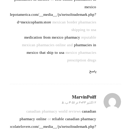
mexico
officialdepotamerica.com/__media__/js/netsoltrademark.php?
d=mexicopharm.store
mexican border pharmacies
shipping to usa
medication from mexico pharmacy
reputable
mexican pharmacies online and
pharmacies in
mexico that ship to usa
mexico pharmacies
prescription drugs
پاسخ
MarvinPoiff
2 اکتبر 2023 در 4:51 ب.ظ
گفته:
canadian pharmacy world reviews
canadian
pharmacy online
or
reliable canadian pharmacy
lyforchocolatelovers.com/__media__/js/netsoltrademark.php?