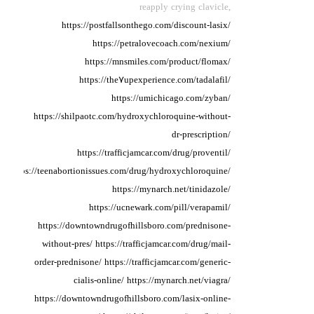
reapply
crying clavicle,
https://postfallsonthego.com/discount-lasix/
https://petralovecoach.com/nexium/
https://mnsmiles.com/product/flomax/
https://the7upexperience.com/tadalafil/
https://umichicago.com/zyban/
https://shilpaotc.com/hydroxychloroquine-without-
dr-prescription/
https://trafficjamcar.com/drug/proventil/
https://teenabortionissues.com/drug/hydroxychloroquine/
https://mynarch.net/tinidazole/
https://ucnewark.com/pill/verapamil/
https://downtowndrugofhillsboro.com/prednisone-
without-pres/
https://trafficjamcar.com/drug/mail-
order-prednisone/
https://trafficjamcar.com/generic-
cialis-online/
https://mynarch.net/viagra/
https://downtowndrugofhillsboro.com/lasix-online-