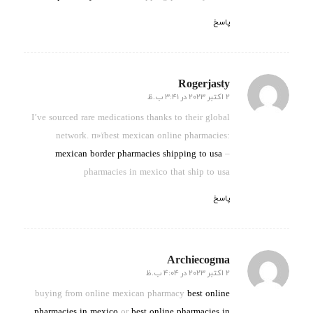
پاسخ
Rogerjasty
2 اکتبر 2023 در 3:41 ب.ظ
گفته:
I’ve sourced rare medications thanks to their global
network. п»їbest mexican online pharmacies:
mexican border pharmacies shipping to usa
–
pharmacies in mexico that ship to usa
پاسخ
Archiecogma
2 اکتبر 2023 در 4:04 ب.ظ
گفته:
buying from online mexican pharmacy
best online
pharmacies in mexico
or
best online pharmacies in