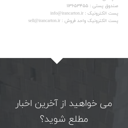
صندوق پستی : 113653455
پست الکترونیک : info@irancarton.ir
پست الکترونیک واحد فروش : sell@irancarton.ir
می خواهید از آخرین اخبار
مطلع شوید؟