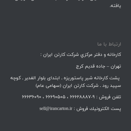
یافته.
ارتباط با ما
كارخانه و دفتر مركزي شركت كارتن ايران :
تهران – جاده قديم كرج
پشت کارخانه شیر پاستوریزه ـ ابتدای بلوار الغدیر ـ کوچه
سپید رود ـ شرکت کارتن ایران (سهامی عام)
تلفن فروش : 9-66628887 ، 66690505 ، 66636090
پست الكترونيك فروش : sell@irancarton.ir