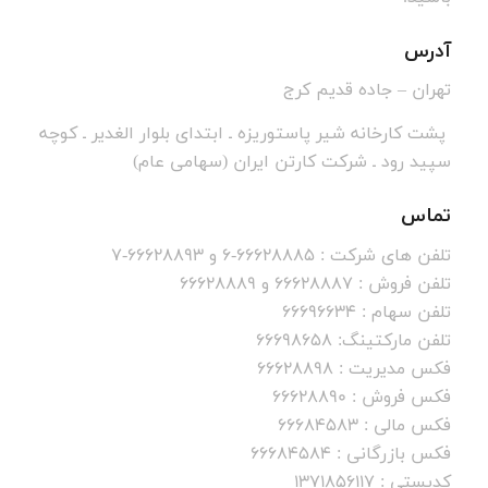
آدرس
تهران – جاده قديم كرج
پشت کارخانه شیر پاستوریزه ـ ابتدای بلوار الغدیر ـ کوچه
سپید رود ـ شرکت کارتن ایران (سهامی عام)
تماس
تلفن های شرکت : 66628885-6 و 66628893-7
تلفن فروش : 66628887 و 66628889
تلفن سهام : 66696634
تلفن مارکتینگ: 66698658
فکس مدیریت : 66628898
فکس فروش : 66628890
فکس مالی : 66684583
فکس بازرگانی : 66684584
کدپستی : 1371856117