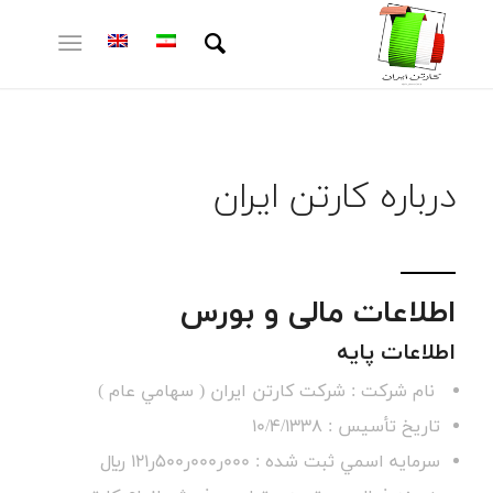
درباره کارتن ایران
اطلاعات مالی و بورس
اطلاعات پايه
نام شركت : شركت كارتن ايران ( سهامي عام )
تاريخ تأسيس : 10/4/1338
سرمايه اسمي ثبت شده : 000ر000ر500ر121 ريال