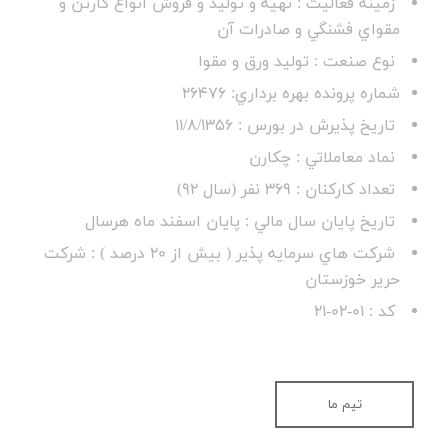
زمينه فعاليت : تهيه و توليد و فروش انواع كارتن و
مقواي فشنگي و صادرات آن
نوع صنعت : توليد ورق و مقوا
شماره پرونده بهره برداري: 26476
تاريخ پذيرش در بورس : 11/8/1356
نماد معاملاتي : چكارن
تعداد كاركنان : 369 نفر (سال 92)
تاريخ پايان سال مالي : پايان اسفند ماه هرسال
شركت هاي سرمايه پذير ( بيش از 20 درصد ) : شركت
حرير خوزستان
كد : 01-02-21
تیم ما