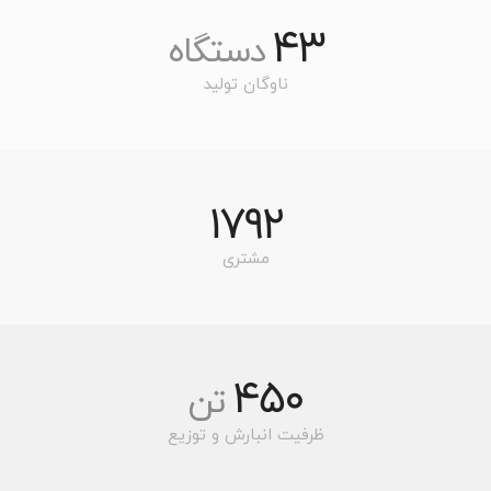
43
دستگاه
ناوگان تولید
1792
مشتری
450
تن
ظرفیت انبارش و توزیع