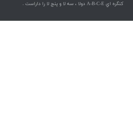
كنگره اي
A-B-C-E
دولا ، سه لا و پنج لا را داراست
.