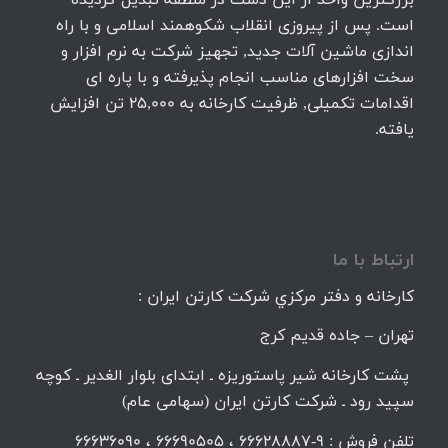
است. پس از پیروزی انقلاب شکوهمند اسلامی و با راه
اندازی ماشین آلات جدید, تجهیز شرکت به نرم افزار و
سخت افزارهای مناسب انجام پذیرفته و با پاره ای
اقدامات تکمیلی, ظرفیت کارخانه به 25,000 تن افزایش
یافته.
ارتباط با ما
كارخانه و دفتر مركزي شركت كارتن ايران :
تهران – جاده قديم كرج
پشت کارخانه شیر پاستوریزه ـ ابتدای بلوار الغدیر ـ کوچه
سپید رود ـ شرکت کارتن ایران (سهامی عام)
تلفن فروش : 9-66628887 ، 66690505 ، 66636090