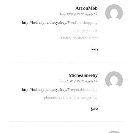
ArronMob
25 ژانویه 2024 در 1:45 ب.ظ
گفته:
http://indianpharmacy.shop/#
online shopping
pharmacy india
Online medicine order
پاسخ
Michealmeeby
25 ژانویه 2024 در 8:03 ب.ظ
گفته:
http://indianpharmacy.shop/#
reputable indian
pharmacies indianpharmacy.shop
پاسخ