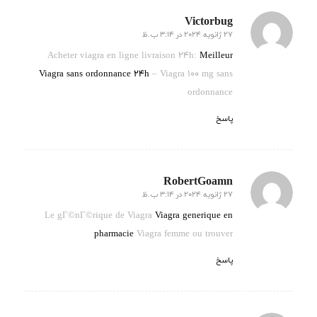
Victorbug
27 ژانویه 2024 در 3:14 ب.ظ
گفته:
Acheter viagra en ligne livraison 24h:
Meilleur
Viagra sans ordonnance 24h
– Viagra 100 mg sans
ordonnance
پاسخ
RobertGoamn
27 ژانویه 2024 در 3:14 ب.ظ
گفته:
Le gГ©nГ©rique de Viagra
Viagra generique en
pharmacie
Viagra femme ou trouver
پاسخ