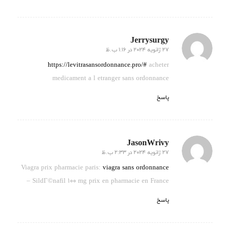
Jerrysurgy
27 ژانویه 2024 در 1:16 ب.ظ
گفته:
https://levitrasansordonnance.pro/#
acheter
medicament a l etranger sans ordonnance
پاسخ
JasonWrivy
27 ژانویه 2024 در 2:33 ب.ظ
گفته:
Viagra prix pharmacie paris:
viagra sans ordonnance
– SildГ©nafil 100 mg prix en pharmacie en France
پاسخ