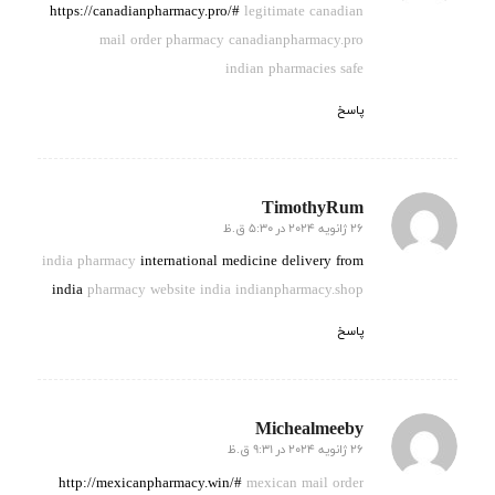
https://canadianpharmacy.pro/#
legitimate canadian
mail order pharmacy canadianpharmacy.pro
indian pharmacies safe
پاسخ
TimothyRum
26 ژانویه 2024 در 5:30 ق.ظ
گفته:
india pharmacy
international medicine delivery from
india
pharmacy website india indianpharmacy.shop
پاسخ
Michealmeeby
26 ژانویه 2024 در 9:31 ق.ظ
گفته:
http://mexicanpharmacy.win/#
mexican mail order