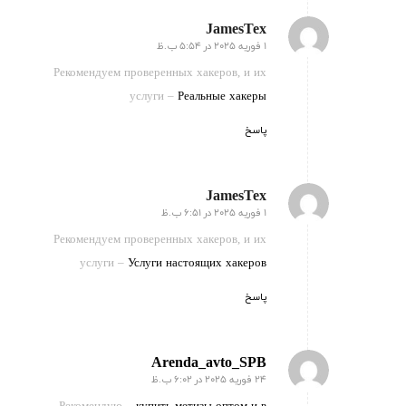
JamesTex
1 فوریه 2025 در 5:54 ب.ظ
گفته:
Рекомендуем проверенных хакеров, и их
услуги –
Реальные хакеры
پاسخ
JamesTex
1 فوریه 2025 در 6:51 ب.ظ
گفته:
Рекомендуем проверенных хакеров, и их
услуги –
Услуги настоящих хакеров
پاسخ
Arenda_avto_SPB
24 فوریه 2025 در 6:02 ب.ظ
گفته: