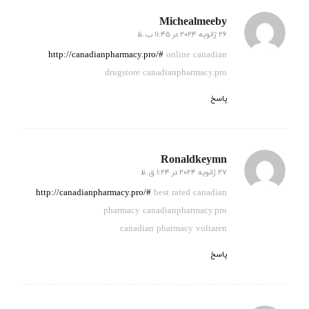
Michealmeeby
26 ژانویه 2024 در 11:45 ب.ظ
گفته:
http://canadianpharmacy.pro/#
online canadian
drugstore canadianpharmacy.pro
پاسخ
Ronaldkeymn
27 ژانویه 2024 در 1:24 ق.ظ
گفته:
http://canadianpharmacy.pro/#
best rated canadian
pharmacy canadianpharmacy.pro
canadian pharmacy voltaren
پاسخ