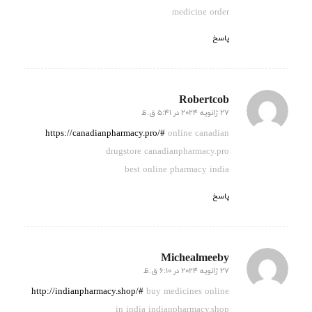
medicine order
پاسخ
Robertcob
27 ژانویه 2024 در 5:41 ق.ظ
گفته:
https://canadianpharmacy.pro/#
online canadian
drugstore canadianpharmacy.pro
best online pharmacy india
پاسخ
Michealmeeby
27 ژانویه 2024 در 6:10 ق.ظ
گفته:
http://indianpharmacy.shop/#
buy medicines online
in india indianpharmacy.shop