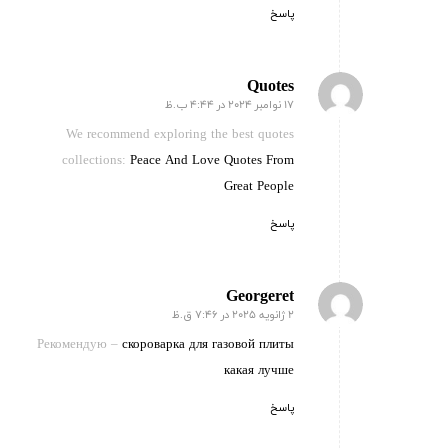
پاسخ
Quotes
17 نوامبر 2024 در 4:44 ب.ظ
گفته:
We recommend exploring the best quotes
collections:
Peace And Love Quotes From
Great People
پاسخ
Georgeret
2 ژانویه 2025 در 7:46 ق.ظ
گفته:
Рекомендую –
скороварка для газовой плиты
какая лучше
پاسخ