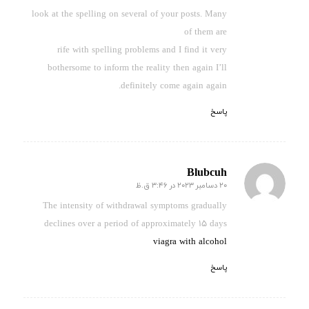
look at the spelling on several of your posts. Many
of them are
rife with spelling problems and I find it very
bothersome to inform the reality then again I’ll
definitely come again again.
پاسخ
Blubcuh
20 دسامبر 2023 در 3:46 ق.ظ
گفته:
The intensity of withdrawal symptoms gradually
declines over a period of approximately 15 days
viagra with alcohol
پاسخ