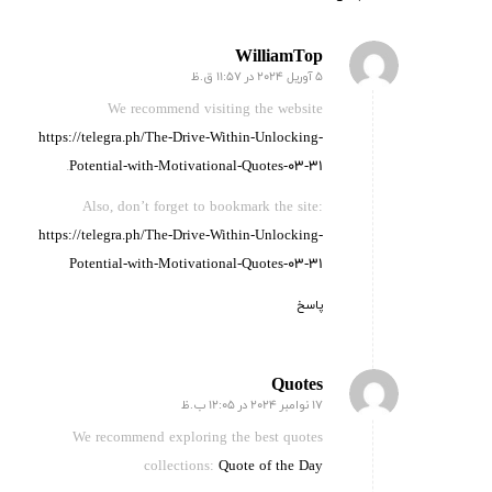
WilliamTop
5 آوریل 2024 در 11:57 ق.ظ
گفته:
We recommend visiting the website
https://telegra.ph/The-Drive-Within-Unlocking-
.
Potential-with-Motivational-Quotes-03-31
Also, don’t forget to bookmark the site:
https://telegra.ph/The-Drive-Within-Unlocking-
Potential-with-Motivational-Quotes-03-31
پاسخ
Quotes
17 نوامبر 2024 در 12:05 ب.ظ
گفته:
We recommend exploring the best quotes
collections:
Quote of the Day