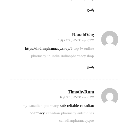
پاسخ
RonaldVag
27 ژانویه 2024 در 6:47 ق.ظ
گفته:
https://indianpharmacy.shop/#
top 10 online
pharmacy in india indianpharmacy.shop
پاسخ
TimothyRum
27 ژانویه 2024 در 9:11 ق.ظ
گفته:
my canadian pharmacy
safe reliable canadian
pharmacy
canadian pharmacy antibiotics
canadianpharmacy.pro