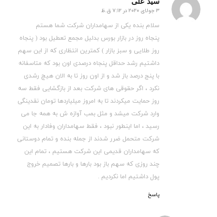
سید علی
3 جولای 2020 در 7:12 ق.ظ
گفته:
سلام بنده یکی از سهامداران شرکت شما هستم
پنجاه روز در بازار بورس بدلیل مجمع تعطیل بود ( پنجاه
روز طلایی و سبز بازار ) کمترین انتظاری که از این سهم
داشتیم رشد حداقل پنجاه درصدی اون بود که متاسفانه
با پنج درصد باز شد و از اون روز تا به الان هیچ رشدی
نکرد ، اگر حقوقی های شرکت بعد از بازگشایی فقط سه
روز حمایت میکردند تا به امروز میلیاردها تومان نقدینگی
وارد شرکت میشد و مثل بمب آوازه ش به همه جا می
رسید ، اما اینطور نبود ، فقط سهامداران وفادار به این
شرکت متحمل ضرر شدند از جمله بنده و تمام دوستانی
که سهامداران قدیمی این شرکت هستیم ، تمام این
چند روزی که سهم باز بود بارها و بارها تصمیم خروج
پول داشتیم اما نکردیم .
پاسخ