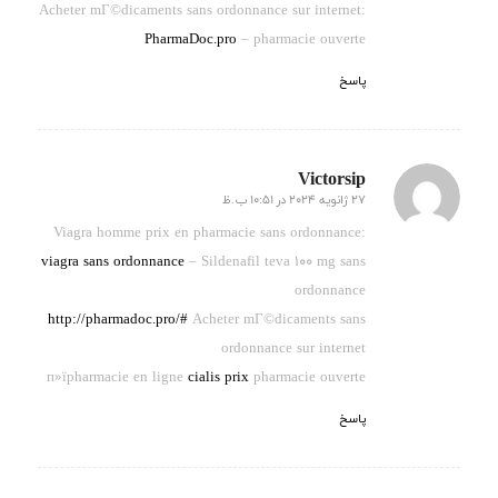
Acheter mГ©dicaments sans ordonnance sur internet:
PharmaDoc.pro
– pharmacie ouverte
پاسخ
Victorsip
27 ژانویه 2024 در 10:51 ب.ظ
گفته:
Viagra homme prix en pharmacie sans ordonnance:
viagra sans ordonnance
– Sildenafil teva 100 mg sans
ordonnance
http://pharmadoc.pro/#
Acheter mГ©dicaments sans
ordonnance sur internet
п»їpharmacie en ligne
cialis prix
pharmacie ouverte
پاسخ