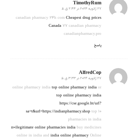
TimothyRum
27 ژانویه 2024 در 2:44 ق.ظ
گفته:
canadian pharmacy 24h com
Cheapest drug prices
Canada
77 canadian pharmacy
canadianpharmacy.pro
پاسخ
AlfredCop
27 ژانویه 2024 در 3:33 ق.ظ
گفته:
online pharmacy india
top online pharmacy india
or
top online pharmacy india
https://cse.google.ht/url?
sa=t&url=https://indianpharmacy.shop
top 10
pharmacies in india
п»їlegitimate online pharmacies india
buy medicines
online in india and
india online pharmacy
Online