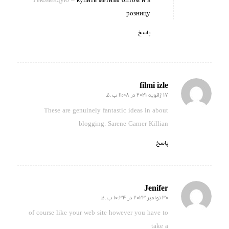
Рекомендую –
купить метизы оптом и в
розницу
پاسخ
filmi izle
17 ژانویه 2021 در 11:08 ب.ظ
گفته:
These are genuinely fantastic ideas in about
blogging. Sarene Garner Killian
پاسخ
Jenifer
30 نوامبر 2023 در 10:34 ب.ظ
گفته:
of course like your web site however you have to
take a