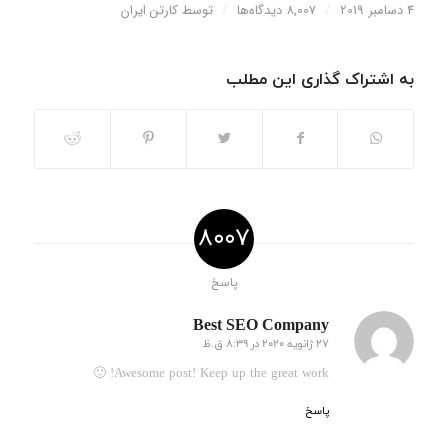
4 دسامبر 2019
/
8,007 دیدگاه‌ها
/
توسط
کارتن ایران
به اشتراک گذاری این مطلب
8007
پاسخ
Best SEO Company
27 ژانویه 2020 در 8:39 ق.ظ
گفته:
Awesome post! Keep up the great work! 🙂
پاسخ