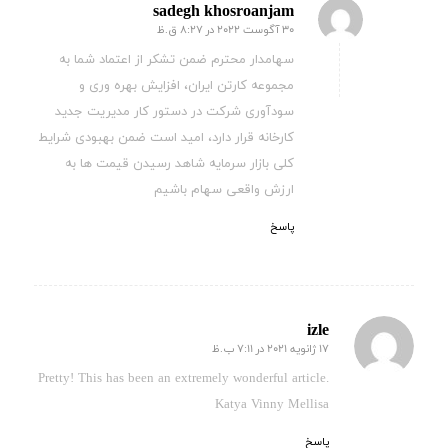
sadegh khosroanjam
30 آگوست 2022 در 8:27 ق.ظ
گفته:
سهامدار محترم ضمن تشکر از اعتماد شما به
مجموعه کارتن ایران، افزایش بهره وری و
سودآوری شرکت در دستور کار مدیریت جدید
کارخانه قرار دارد، امید است ضمن بهبودی شرایط
کلی بازار سرمایه شاهد رسیدن قیمت ها به
ارزش واقعی سهام باشیم
پاسخ
izle
17 ژانویه 2021 در 7:11 ب.ظ
گفته:
Pretty! This has been an extremely wonderful article.
Katya Vinny Mellisa
پاسخ