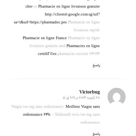
cher
or
Pharmacie en ligne livraison gratuite
http://clients1.google.com.sg/url?
sa=i&url=https://pharmadoc.pro
Pharmacie en ligne
livraison rapide
Pharmacie en ligne France
Pharmacie en ligne
livraison gratuite and
Pharmacies en ligne
certifiГ©es
pharmacie ouverte 24/24
پاسخ
Victorbug
28 ژانویه 2024 در 9:19 ق.ظ
گفته:
Viagra 100 mg sans ordonnance:
Meilleur Viagra sans
ordonnance 24h
– Sildenafil teva 100 mg sans
ordonnance
پاسخ