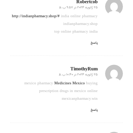
Robertcob
25 ژانویه 2024 در 9:57 ب.ظ
گفته:
http://indianpharmacy.shop/#
india online pharmacy
indianpharmacy.shop
top online pharmacy india
پاسخ
TimothyRum
25 ژانویه 2024 در 10:40 ب.ظ
گفته:
mexico pharmacy
Medicines Mexico
buying
prescription drugs in mexico online
mexicanpharmacy.win
پاسخ