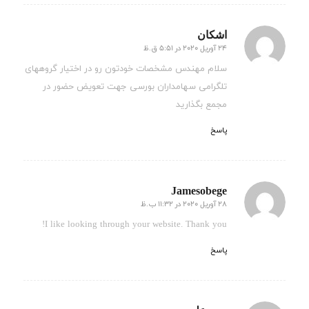
اشکان
24 آوریل 2020 در 5:51 ق.ظ
گفته:
سلام مهندس مشخصات خودتون رو در اختیار گروههای
تلگرامی سهامداران بورسی جهت تعویض حضور در
مجمع بگذارید
پاسخ
Jamesobege
28 آوریل 2020 در 11:32 ب.ظ
گفته:
I like looking through your website. Thank you!
پاسخ