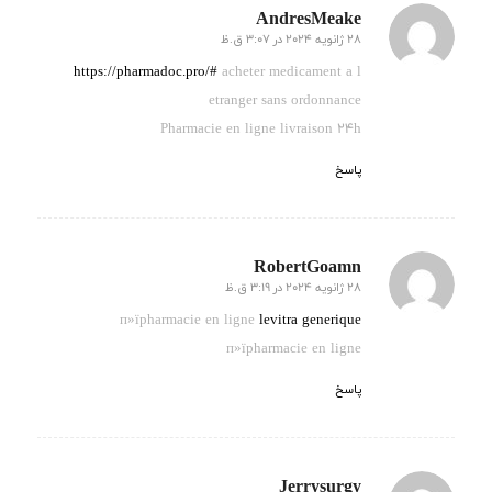
AndresMeake
28 ژانویه 2024 در 3:07 ق.ظ
گفته:
https://pharmadoc.pro/#
acheter medicament a l
etranger sans ordonnance
Pharmacie en ligne livraison 24h
پاسخ
RobertGoamn
28 ژانویه 2024 در 3:19 ق.ظ
گفته:
п»їpharmacie en ligne
levitra generique
п»їpharmacie en ligne
پاسخ
Jerrysurgy