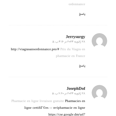
ordonnance
پاسخ
Jerrysurgy
28 ژانویه 2024 در 4:16 ب.ظ
گفته:
http://viagrasansordonnance.pro/#
Prix du Viagra en
pharmacie en France
پاسخ
JosephDof
28 ژانویه 2024 در 6:20 ب.ظ
گفته:
Pharmacie en ligne livraison gratuite
Pharmacies en
ligne certifiГ©es
or
п»їpharmacie en ligne
https://cse.google.dm/url?