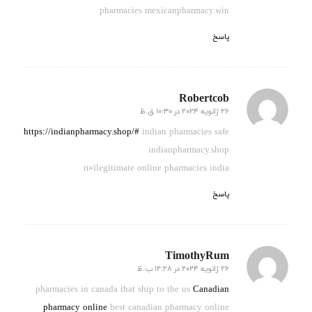
pharmacies mexicanpharmacy.win
پاسخ
Robertcob
26 ژانویه 2024 در 10:30 ق.ظ
گفته:
https://indianpharmacy.shop/#
indian pharmacies safe
indianpharmacy.shop
п»їlegitimate online pharmacies india
پاسخ
TimothyRum
26 ژانویه 2024 در 12:28 ب.ظ
گفته:
pharmacies in canada that ship to the us
Canadian
pharmacy online
best canadian pharmacy online