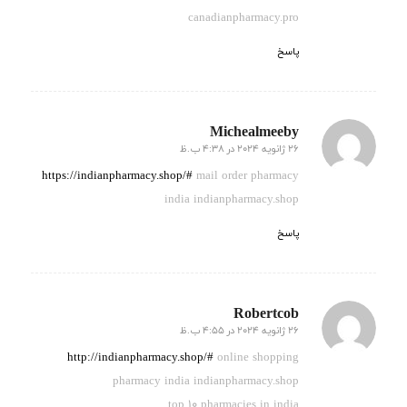
canadianpharmacy.pro
پاسخ
Michealmeeby
26 ژانویه 2024 در 4:38 ب.ظ
گفته:
https://indianpharmacy.shop/#
mail order pharmacy
india indianpharmacy.shop
پاسخ
Robertcob
26 ژانویه 2024 در 4:55 ب.ظ
گفته:
http://indianpharmacy.shop/#
online shopping
pharmacy india indianpharmacy.shop
top 10 pharmacies in india