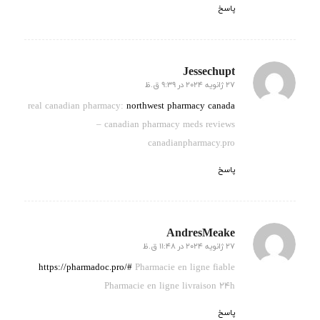
پاسخ
Jessechupt
27 ژانویه 2024 در 9:39 ق.ظ
گفته:
real canadian pharmacy:
northwest pharmacy canada
– canadian pharmacy meds reviews
canadianpharmacy.pro
پاسخ
AndresMeake
27 ژانویه 2024 در 11:48 ق.ظ
گفته:
https://pharmadoc.pro/#
Pharmacie en ligne fiable
Pharmacie en ligne livraison 24h
پاسخ