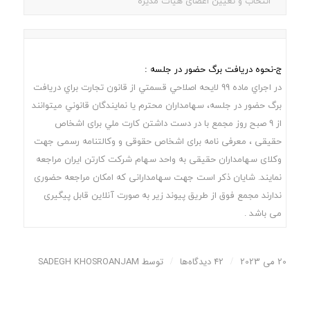
انتخاب و تعیین اعضای هیأت مدیره
ج-نحوه دریافت برگ حضور در جلسه :
در اجراي ماده 99 لايحه اصلاحي قسمتي از قانون تجارت براي دريافت
برگ حضور در جلسه، سهامداران محترم يا نمايندگان قانوني ميتوانند
از 9 صبح روز مجمع با در دست داشتن کارت ملي برای اشخاص
حقیقی ، معرفی نامه برای اشخاص حقوقی و وکالتنامه رسمی جهت
وکلای سهامداران حقیقی به واحد سهام شرکت کارتن ايران مراجعه
نمايند. شایان ذکر است جهت سهامدارانی که امکان مراجعه حضوری
ندارند مجمع فوق از طریق پیوند زیر به صورت آنلاین قابل پیگیری
می باشد .
20 می 2023
/
42 دیدگاه‌ها
/
توسط
SADEGH KHOSROANJAM