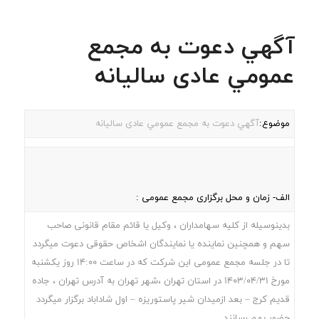
آگهي دعوت به مجمع
عمومي عادی سالیانه
موضوع:
آگهي دعوت به مجمع عمومي عادی سالیانه
الف- زمان و محل برگزاری مجمع عمومی :
بدینوسیله از کلیه سهامداران ، وکیل یا قائم مقام قانونی صاحب
سهم و همچنین نماینده یا نمایندگان اشخاص حقوقی دعوت میگردد
تا در جلسه مجمع عمومی این شرکت که در ساعت 14:00 روز یکشنبه
مورخ 1403/04/31 در استان تهران ،شهر تهران به آدرس تهران ، جاده
قديم کرج – بعد ازميدان شير پاستوريزه – اول شاداباد برگزار میگردد
حضور بهم رسانند.