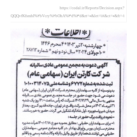
https://codal.ir/Reports/Decision.aspx?
NfCQQQaQQQvfKfsmhI%2bVcry%2bOhA%3d%3d&rt=0&let=18&ct=0&ft=-1