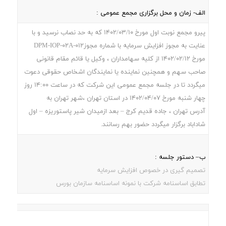
الف- زمان و محل برگزاری مجمع عمومی :
پیرو مجمع نوبت اول مورخ 1402/03/10 که به حد نصاب نرسید و با
عنایت به مجوز افزایش سرمایه با شماره مجوزDPM-IOP-02A-012
مورخ 1402/02/12 از کلیه سهامداران ، وکیل یا قائم مقام قانونی
صاحب سهم و همچنین نماینده یا نمایندگان اشخاص حقوقی دعوت
میگردد تا در جلسه مجمع عمومی این شرکت که در ساعت 14:00 روز
چهار شنبه مورخ 1402/04/07 در استان تهران ،شهر تهران به
آدرس تهران ، جاده قديم کرج – بعد ازميدان شير پاستوريزه – اول
شاداباد برگزار میگردد حضور بهم رسانند.
ب– دستور جلسه :
تصمیم گیری در خصوص افزایش سرمایه
تطابق اساسنامه شرکت با نمونه اساسنامه سازمان بورس