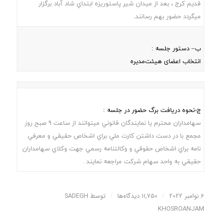
قديم کرج ، بعد از ميدان شير پاستوريزه ابتداي شاد آباد برگزار
میگردد حضور بهم رسانند.
ب– دستور جلسه :
انتخاب اعضای هیئت‌مدیره
ج-نحوه دریافت برگ حضور در جلسه :
سهامداران محترم يا نمايندگان قانوني ميتوانند از ساعت 9 صبح روز
مجمع با در دست داشتن کارت ملي براي اشخاص حقيقي و معرفي
نامه براي اشخاص حقوقي و وکالتنامه رسمي جهت وکلاي سهامداران
حقيقي به واحد سهام شرکت مراجعه نمايند .
6 نوامبر 2022
/
11,750 دیدگاه‌ها
/
توسط
SADEGH
KHOSROANJAM