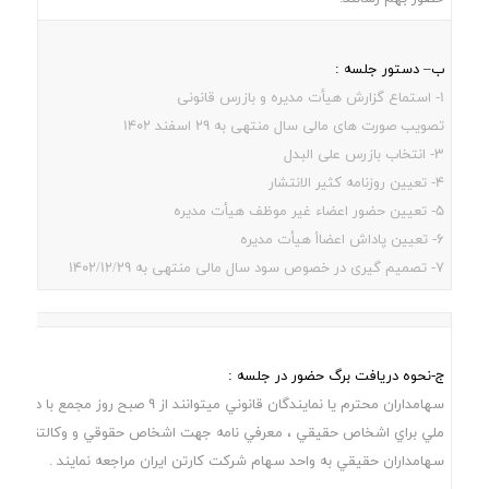
ب– دستور جلسه :
1- استماع گزارش هیأت مدیره و بازرس قانونی
تصویب صورت های مالی سال منتهی به 29 اسفند 1402
3- انتخاب بازرس علی البدل
4- تعیین روزنامه کثیر الانتشار
5- تعیین حضور اعضاء غیر موظف هیأت مدیره
6- تعیین پاداش اعضاأ هیأت مدیره
7- تصمیم گیری در خصوص سود سال مالی منتهی به 1402/12/29
ج-نحوه دریافت برگ حضور در جلسه :
سهامداران محترم يا نمايندگان قانوني ميتوانند از 9 صبح
ملي براي اشخاص حقيقي ، معرفي نامه جهت اشخاص حقوقي و وکالتنامه ر
سهامداران حقيقي به واحد سهام شرکت کارتن ايران مراجعه نمايند .