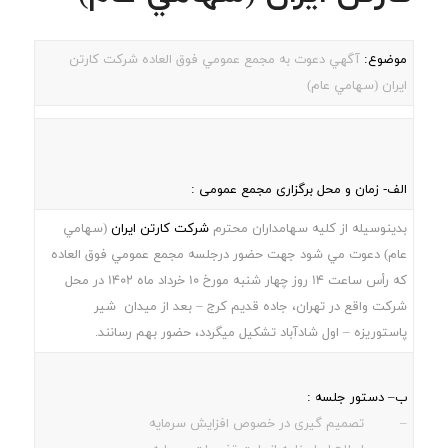
موضوع:
آگهي دعوت به مجمع عمومي فوق العاده شركت كارتن
ايران (سهامي عام)
الف- زمان و محل برگزاری مجمع عمومی :
بدينوسيله از كليه سهامداران محترم
شركت كارتن ايران
(سهامي
عام) دعوت مي شود جهت حضور درجلسه مجمع عمومي فوق العاده
كه رأس ساعت 14 روز چهار شنبه مورخ 10 خرداد ماه 1402 در محل
شركت واقع در تهران، جاده قديم كرج – بعد از ميدان شير
پاستوريزه – اول شادآباد تشكيل ميگردد، حضور بهم رسانند.
ب– دستور جلسه :
– تصمیم گیری در خصوص افزایش سرمایه