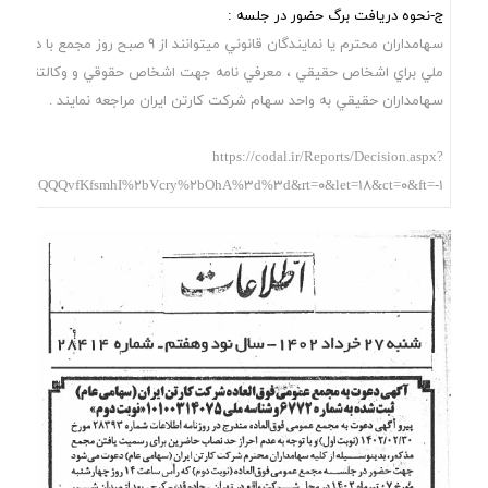
ج-نحوه دریافت برگ حضور در جلسه :
سهامداران محترم يا نمايندگان قانوني ميتوانند از 9 صبح
ملي براي اشخاص حقيقي ، معرفي نامه جهت اشخاص حقوقي و وکالتنامه ر
سهامداران حقيقي به واحد سهام شرکت کارتن ايران مراجعه نمايند .
https://codal.ir/Reports/Decision.aspx?
NfCQQQaQQQvfKfsmhI%2bVcry%2bOhA%3d%3d&rt=0&let=18&ct=0&ft=-1