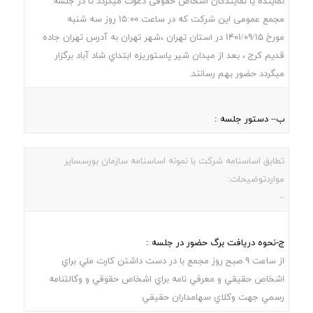
نماینده یا نمایندگان اشخاص حقوقی دعوت میگردد تا در جلسه
مجمع عمومی این شرکت که در ساعت 15:00 روز سه شنبه
مورخ 1401/09/15 در استان تهران ،شهر تهران به آدرس تهران جاده
قديم کرج ، بعد از ميدان شير پاستوريزه ابتداي شاد آباد برگزار
میگردد حضور بهم رسانند.
ب– دستور جلسه :
تطابق اساسنامه شرکت با نمونه اساسنامه سازمان بورسسایر
مواردتوضیحات:
–
ج-نحوه دریافت برگ حضور در جلسه :
از ساعت 9 صبح روز مجمع با در دست داشتن کارت ملي براي
اشخاص حقيقي و معرفي نامه براي اشخاص حقوقي و وکالتنامه
رسمي جهت وکلاي سهامداران حقيقي