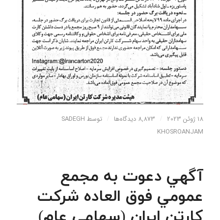
18 ژوئن 2023
/
8,873 دیدگاه‌ها
/
توسط
SADEGH
KHOSROANJAM
آگهي دعوت به مجمع
عمومي فوق العاده شركت
كارتن ايران (سهامي عام)