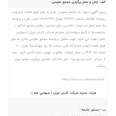
الف- زمان و محل برگزاری مجمع عمومی :
پیرو آگهی دعوت به مجمع عمومی عادی به طور فوق العاده مندرج در
روزنامه اطلاعات شماره 28376 مورخ 09/02/1402 (نوبت اول) و باتوجه
به عدم احراز حد نصاب حاضرین برای رسمیت یافتن مجمع مذکور ،
بدينوسيله از كليه سهامداران محترم شركت كارتن ايران (سهامي
عام) دعوت مي شود جهت حضور درجلسه مجمع عمومي عادی به طور
فوق العاده (نوبت دوم) كه رأس ساعت 15 روز چهارشنبه مورخ 10
خرداد ماه 1402 در محل شركت واقع در تهران، جاده قديم كرج – بعد
از ميدان شير پاستوريزه – اول شادآباد تشكيل ميگردد، حضور بهم
رسانند.
Http://roka-co.com/irancarton
هيات مديره شركت كارتن ايران ( سهامي عام )
ب– دستور جلسه :