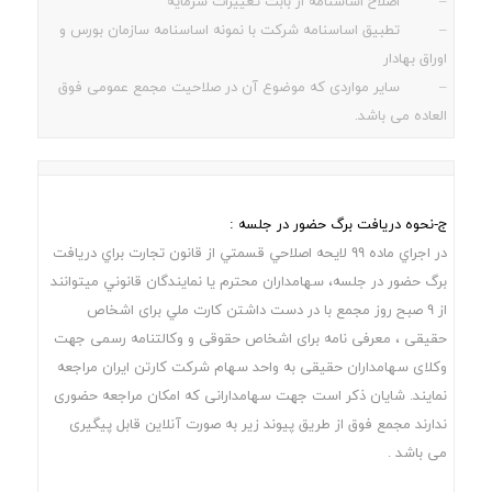
– اصلاح اساسنامه از بابت تغییرات سرمایه
– تطبیق اساسنامه شرکت با نمونه اساسنامه سازمان بورس و
اوراق بهادار
– سایر مواردی که موضوع آن در صلاحیت مجمع عمومی فوق
العاده می باشد.
ج-نحوه دریافت برگ حضور در جلسه :
در اجراي ماده 99 لايحه اصلاحي قسمتي از قانون تجارت براي دريافت
برگ حضور در جلسه، سهامداران محترم يا نمايندگان قانوني ميتوانند
از 9 صبح روز مجمع با در دست داشتن کارت ملي برای اشخاص
حقیقی ، معرفی نامه برای اشخاص حقوقی و وکالتنامه رسمی جهت
وکلای سهامداران حقیقی به واحد سهام شرکت کارتن ايران مراجعه
نمايند. شایان ذکر است جهت سهامدارانی که امکان مراجعه حضوری
ندارند مجمع فوق از طریق پیوند زیر به صورت آنلاین قابل پیگیری
می باشد .