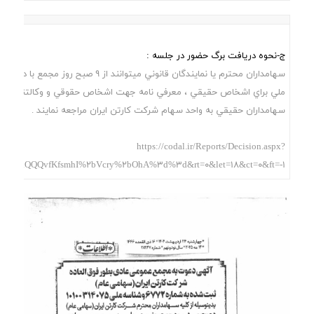
ج-نحوه دریافت برگ حضور در جلسه :
سهامداران محترم يا نمايندگان قانوني ميتوانند از 9 صبح
ملي براي اشخاص حقيقي ، معرفي نامه جهت اشخاص حقوقي و وکالتنامه ر
سهامداران حقيقي به واحد سهام شرکت کارتن ايران مراجعه نمايند .
https://codal.ir/Reports/Decision.aspx?
NfCQQQaQQQvfKfsmhI%2bVcry%2bOhA%3d%3d&rt=0&let=18&ct=0&ft=-1