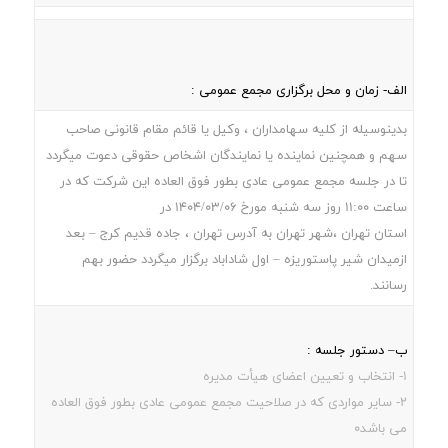
الف- زمان و محل برگزاری مجمع عمومی :
بدینوسیله از کلیه سهامداران ، وکیل یا قائم مقام قانونی صاحب
سهم و همچنین نماینده یا نمایندگان اشخاص حقوقی دعوت میگردد
تا در جلسه مجمع عمومی عادی بطور فوق العاده این شرکت که در
ساعت 11:00 روز سه شنبه مورخ 1404/03/06 در
استان تهران ،شهر تهران به آدرس تهران ، جاده قديم کرج – بعد
ازميدان شير پاستوريزه – اول شاداباد برگزار میگردد حضور بهم
رسانند.
ب– دستور جلسه :
1- انتخاب و تعیین اعضای هیأت مدیره
2- سایر مواردی که در صلاحیت مجمع عمومی عادی بطور فوق العاده
می باشد0