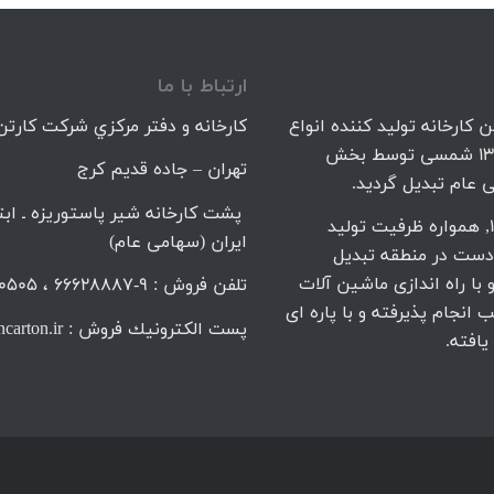
ارتباط با ما
 کارخانه تولید کننده انواع
كارخانه و دفتر مركزي شركت كارتن 
کارتن و ورق کنگره ای در کشور می باشد که در سال 1338 شمسی توسط بخش
تهران – جاده قديم كرج
پشت کارخانه شیر پاستوریزه ـ ابتد
بدنبال توسعه ماشین آلات تولیدی کارخانه تا سال 1357, همواره ظرفیت تولید
ایران (سهامی عام)
 دست در منطقه تبدیل
ا راه اندازی ماشین آلات
تلفن فروش : 9-66628887 ، 66690505 ، 66636090
انجام پذیرفته و با پاره ای
پست الكترونيك فروش : sell@irancarton.ir