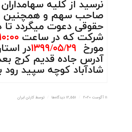
نرسید
از کلیه سهامداران 
صاحب سهم و همچنین نما
حقوقی دعوت میگردد تا 
شرکت که در ساعت
10:00
مورخ
1399/05/29
در استا
آدرس
جاده قديم کرج بعد
شادآباد کوچه سپيد رود
بر
11 آگوست 2020
/
12,551 دیدگاه‌ها
/
توسط
کارتن ایران