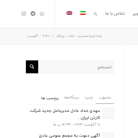
یر
تماس با ما
شما اینجا هستید:
خانه
/
وبلاگ
/
/
2020
/
آگوست
محبوب
جدید
دیدگاه‌ها
برچسب ها
مهدی حداد عادل مدیرعامل جدید شرکت
کارتن ایران...
8 آگوست 2023 - 12:33 ب.ظ
آگهي دعوت به مجمع عمومي عادی