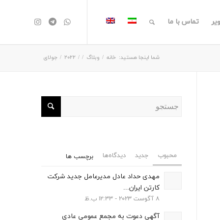
یر
تماس با ما
شما اینجا هستید:
خانه
/
وبلاگ
/
/
2022
/
جولای
محبوب
جدید
دیدگاه‌ها
برچسب ها
مهدی حداد عادل مدیرعامل جدید شرکت
کارتن ایران...
8 آگوست 2023 - 12:33 ب.ظ
آگهي دعوت به مجمع عمومي عادی