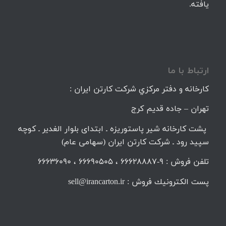
یافته.
ارتباط با ما
كارخانه و دفتر مركزي شركت كارتن ايران :
تهران – جاده قديم كرج
پشت کارخانه شیر پاستوریزه ـ ابتدای بلوار الغدیر ـ کوچه
سپید رود ـ شرکت کارتن ایران (سهامی عام)
تلفن فروش : 9-66628887 ، 66690505 ، 66636090
پست الكترونيك فروش : sell@irancarton.ir