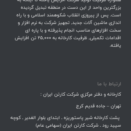
همواره ظرفیت تولید شرکت افزایش یافته تا اینکه به
بزرگترین واحد از این دست در منطقه تبدیل گردیده
است. پس از پیروزی انقلاب شکوهمند اسلامی و با راه
اندازی ماشین آلات جدید, تجهیز شرکت به نرم افزار و
سخت افزارهای مناسب انجام پذیرفته و با پاره ای
اقدامات تکمیلی, ظرفیت کارخانه به 25,000 تن افزایش
یافته.
ارتباط با ما
كارخانه و دفتر مركزي شركت كارتن ايران :
تهران – جاده قديم كرج
پشت کارخانه شیر پاستوریزه ـ ابتدای بلوار الغدیر ـ کوچه
سپید رود ـ شرکت کارتن ایران (سهامی عام)