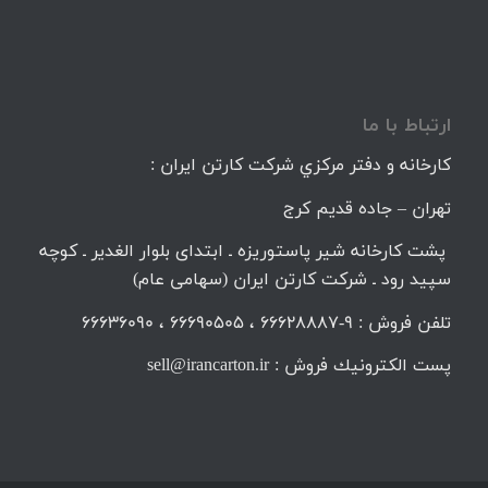
ارتباط با ما
كارخانه و دفتر مركزي شركت كارتن ايران :
تهران – جاده قديم كرج
پشت کارخانه شیر پاستوریزه ـ ابتدای بلوار الغدیر ـ کوچه
سپید رود ـ شرکت کارتن ایران (سهامی عام)
تلفن فروش : 9-66628887 ، 66690505 ، 66636090
پست الكترونيك فروش : sell@irancarton.ir