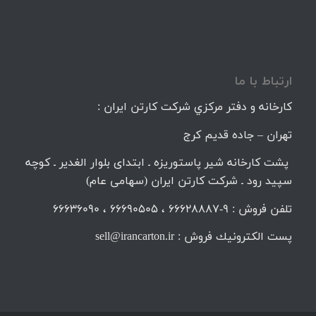
ارتباط با ما
كارخانه و دفتر مركزي شركت كارتن ايران :
تهران – جاده قديم كرج
پشت کارخانه شیر پاستوریزه ـ ابتدای بلوار الغدیر ـ کوچه
سپید رود ـ شرکت کارتن ایران (سهامی عام)
تلفن فروش : 9-66628887 ، 66690505 ، 66636090
پست الكترونيك فروش : sell@irancarton.ir