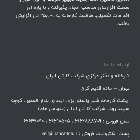
سخت افزارهای مناسب انجام پذیرفته و با پاره ای
اقدامات تکمیلی, ظرفیت کارخانه به 25,000 تن افزایش
یافته.
ارتباط با ما
كارخانه و دفتر مركزي شركت كارتن ايران :
تهران – جاده قديم كرج
پشت کارخانه شیر پاستوریزه ـ ابتدای بلوار الغدیر ـ کوچه
سپید رود ـ شرکت کارتن ایران (سهامی عام)
تلفن فروش : 9-66628887 ، 66690505 ، 66636090
پست الكترونيك فروش : sell@irancarton.ir