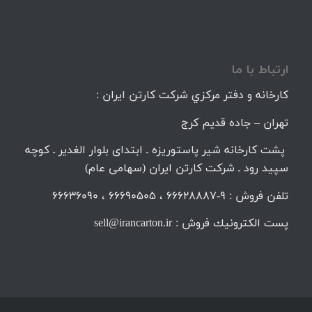
ارتباط با ما
كارخانه و دفتر مركزي شركت كارتن ايران :
تهران – جاده قديم كرج
پشت کارخانه شیر پاستوریزه ـ ابتدای بلوار الغدیر ـ کوچه
سپید رود ـ شرکت کارتن ایران (سهامی عام)
تلفن فروش : 9-66628887 ، 66690505 ، 66636090
پست الكترونيك فروش : sell@irancarton.ir