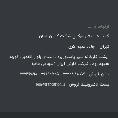
ارتباط با ما
كارخانه و دفتر مركزي شركت كارتن ايران :
تهران – جاده قديم كرج
پشت کارخانه شیر پاستوریزه ـ ابتدای بلوار الغدیر ـ کوچه
سپید رود ـ شرکت کارتن ایران (سهامی عام)
تلفن فروش : 9-66628887 ، 66690505 ، 66636090
پست الكترونيك فروش : sell@irancarton.ir